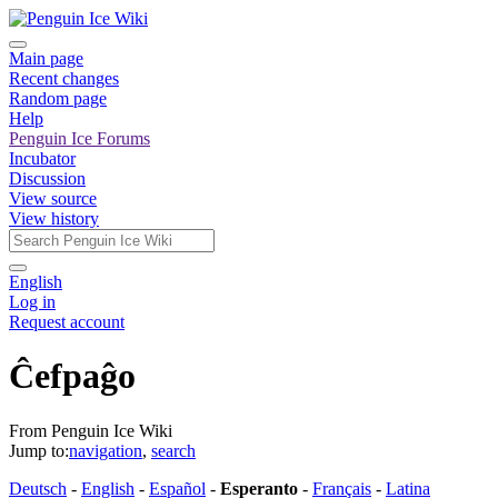
Main page
Recent changes
Random page
Help
Penguin Ice Forums
Incubator
Discussion
View source
View history
English
Log in
Request account
Ĉefpaĝo
From Penguin Ice Wiki
Jump to:
navigation
,
search
Deutsch
-
English
-
Español
-
Esperanto
-
Français
-
Latina