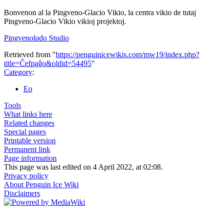
Bonvenon al la Pingveno-Glacio Vikio, la centra vikio de tutaj
Pingveno-Glacio Vikio vikioj projektoj.
Pingvenoludo Studio
Retrieved from "
https://penguinicewikis.com/mw19/index.php?
title=Ĉefpaĝo&oldid=54495
"
Category
:
Eo
Tools
What links here
Related changes
Special pages
Printable version
Permanent link
Page information
This page was last edited on 4 April 2022, at 02:08.
Privacy policy
About Penguin Ice Wiki
Disclaimers