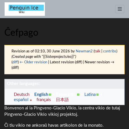
Ĉefpago
Revision as of 02:10, 30 June 2026 by
Newman2
(
talk
|
contribs
)
(Created page with "{{Sisterprojects/eo}}")
(
diff
)
← Older revision
| Latest revision (diff) | Newer revision →
(diff)
Jump to:
navigation
,
search
Other languages:
Deutsch
English
Esperanto
Latina
español
français
日本語
Bonvenon al la Pingveno-Glacio Vikio, la centra vikio de tutaj
Pingveno-Glacio Vikio vikioj projektoj.
Ĉi tiu vikio ne ankoraŭ havas artikolon de la monato.